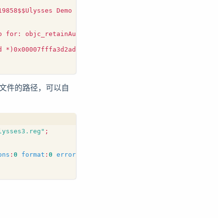
文件的路径，可以自
lysses3.reg"
;
ons
:
0
format
:
0
error
:
nil
];