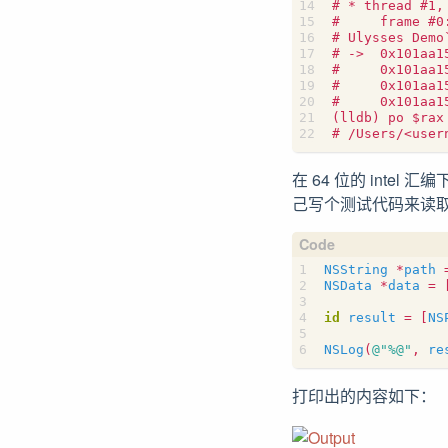
在 64 位的 intel
己写个测试代码来读
NSString
*
path
NSData
*
data
=
id
result
=
[
NS
NSLog
(
@"%@"
,
re
打印出的内容如下：