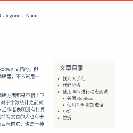
Categories
About
文章目录
kdown 文档的。但
 编辑器，不去试用一
找到入手点
代码分析
使用 lldb 进行动态调试
这些在编辑方面都是不相上下
关闭 Rootless
能。对于字数统计之前就
使用 lldb 附加进程
ue 后作者表明没有打算
小结
坚持写文章的人也有奇
赞赏
着目标前进，也是一种