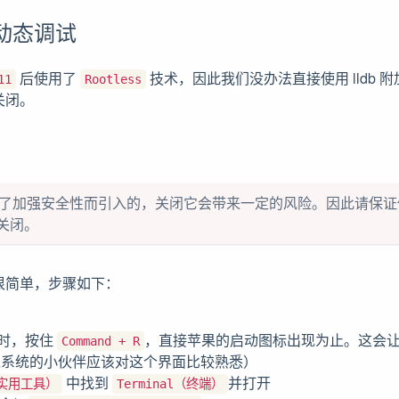
行动态调试
后使用了
技术，因此我们没办法直接使用 lldb 
11
Rootless
关闭。
是苹果为了加强安全性而引入的，关闭它会带来一定的风险。因此请保
关闭。
很简单，步骤如下：
时，按住
，直接苹果的启动图标出现为止。这会
Command + R
过系统的小伙伴应该对这个界面比较熟悉）
中找到
并打开
s（实用工具）
Terminal（终端）